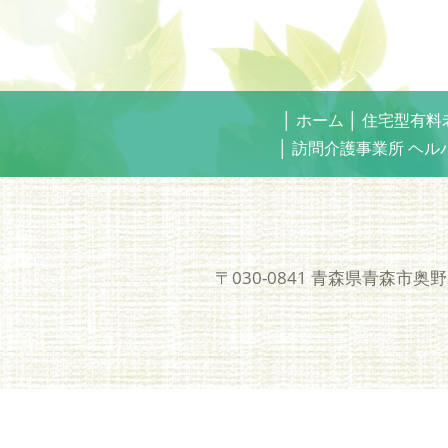
│
ホーム
│
住宅型有料
│
訪問介護事業所 ヘル
〒030-0841 青森県青森市奥野2丁目